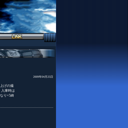
2009年04月25日
上げの撮
・入庫時は
なり×5綺