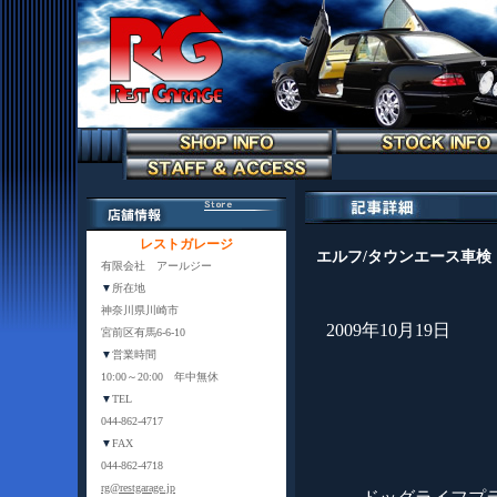
レストガレージ
エルフ/タウンエース車検
有限会社 アールジー
▼
所在地
神奈川県川崎市
2009年10月19日
宮前区有馬6-6-10
▼
営業時間
10:00～20:00 年中無休
▼
TEL
044-862-4717
▼
FAX
044-862-4718
rg@restgarage.jp