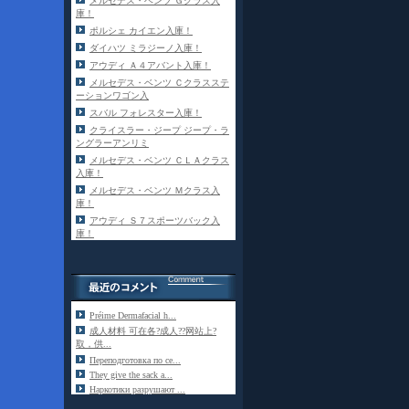
メルセデス・ベンツ Ｇクラス入
庫！
ポルシェ カイエン入庫！
ダイハツ ミラジーノ入庫！
アウディ Ａ４アバント入庫！
メルセデス・ベンツ Ｃクラスステ
ーションワゴン入
スバル フォレスター入庫！
クライスラー・ジープ ジープ・ラ
ングラーアンリミ
メルセデス・ベンツ ＣＬＡクラス
入庫！
メルセデス・ベンツ Ｍクラス入
庫！
アウディ Ｓ７スポーツバック入
庫！
Préime Dermafacial h...
成人材料 可在各?成人??网站上?
取，供...
Переподготовка по се...
They give the sack a...
Наркотики разрушают ...