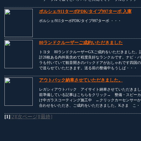
ポルシェ/911ターボPDK/タイプ997ターボ 入庫
ポルシェ/911ターボPDK/タイプ997ターボ ・・・
80ランドクルーザーご成約いただきました
トヨタ 80ランドクルーザーGXご成約をいただきました。
計28枚ある内外装含めて程度良好なランクルです。ナビ・
ラも付いていて観音開きのバックドアがおしゃれです四国の
で送らせていただきます。送る前の整備中もうしば・・・
アウトバック納車させていただきました。
レガシィアウトバック アイサイト納車させていただきまし
前準備している記事はこちらをクリック→ 整備・スピーカ
け中ガラスコーティング施工中 ←クリックカーセンサーか
合わせをいただき、ご成約をいただきました。Kさま こ・
[1]
[2]
[次ページ]
[最終]