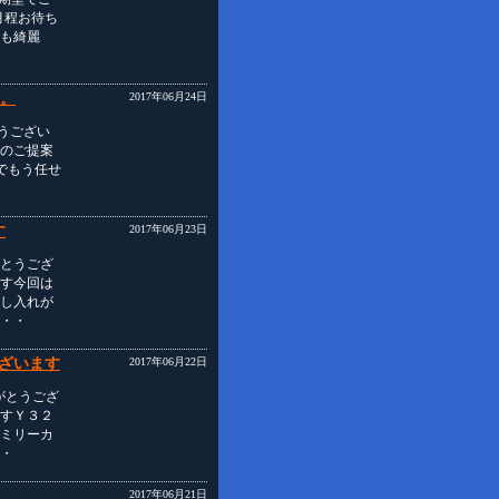
月程お待ち
も綺麗
す。
2017年06月24日
とうござい
のご提案
でもう任せ
す
2017年06月23日
とうござ
す今回は
し入れが
・・
ざいます
2017年06月22日
がとうござ
すＹ３２
ミリーカ
・
2017年06月21日