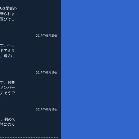
GX愛媛の
来られま
運びそこ
2017年06月20日
です。ヘッ
ドアミラ
。遠方に
・
2017年06月19日
す。お客
メンバー
丈そうで
・・
2017年06月18日
た。初めて
談にのり