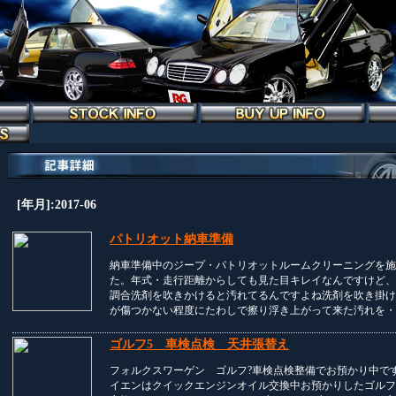
[年月]:2017-06
パトリオット納車準備
納車準備中のジープ・パトリオットルームクリーニングを施
た。年式・走行距離からしても見た目キレイなんですけど、
調合洗剤を吹きかけると汚れてるんですよね洗剤を吹き掛け
が傷つかない程度にたわしで擦り浮き上がって来た汚れを・
ゴルフ5 車検点検 天井張替え
フォルクスワーゲン ゴルフ?車検点検整備でお預かり中で
イエンはクイックエンジンオイル交換中お預かりしたゴルフ