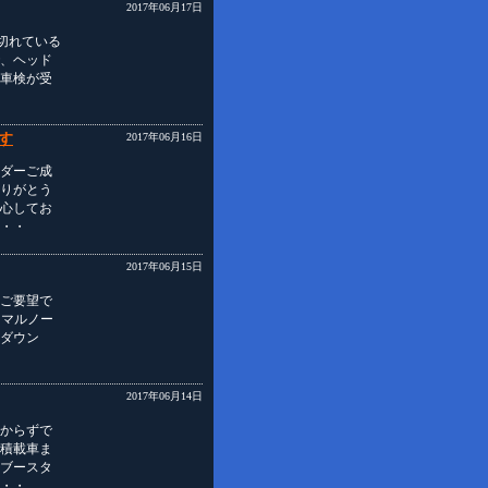
2017年06月17日
切れている
、ヘッド
り車検が受
す
2017年06月16日
ダーご成
りがとう
心してお
・・
2017年06月15日
ご要望で
ーマルノー
ーダウン
2017年06月14日
からずで
積載車ま
ブースタ
・・