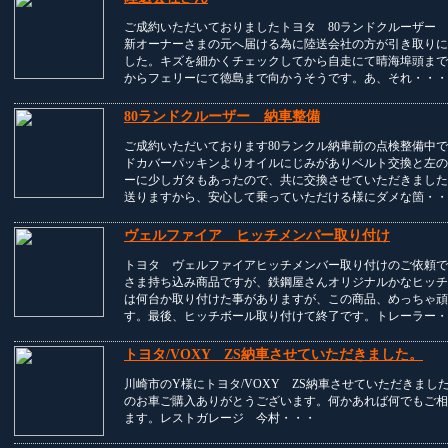
ご成約いただいておりましたトヨタ 80ランドクルーザー 
新オーナーさまの元へ届ける為に陸送会社の方が引き取りに
した。キズを細かくチェックしてから自走にて晴海埠頭まで
からフェリーにて徳島まで向かうそうです。あ、それ・・・
80ランドクルーザー 納車整備
ご成約いただいております80ランクル納車前の点検整備中
ドカバーパッキンよりオイルにじみがありベルト交換と左の
ーに少しガタもあったので、共に交換させていただきました
送りますから、安心して乗っていただける様にダメな箇・・
ヴェルファイア ヒッチメンバー取り付け
トヨタ ヴェルファイアヒッチメンバー取り付けのご依頼で
さま持ち込み商品ですが、鉄鋼屋さんオリジナルかなヒッチ
は何台か取り付けた事がありますが、この商品、めっちゃ頑
す。最後、ヒッチボール取り付けて終了です。トレーラー・
トヨタ/VOXY ZS納車させていただきました。
川崎市のY様にトヨタ/VOXY ZS納車させていただきまし
のお車ご購入ありがとうございます。何かあれば何でもご相
ます。レストガレージ 今村・・・