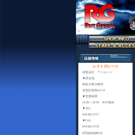
レストガレージ
有限会社 アールジー
▼
所在地
神奈川県川崎市
宮前区有馬6-6-10
▼
営業時間
10:00～20:00 年中無休
▼
TEL
044-862-4717
▼
FAX
044-862-4718
rg@restgarage.jp