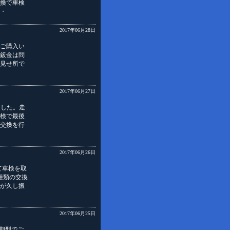
換で車検
・
2017年06月28日
ご購入い
鈑金は問
見せ所で
2017年06月27日
ました。走
検で最後
交換を行
2017年06月26日
て車検を取
種類の交換
が久し振
2017年06月25日
期型でご