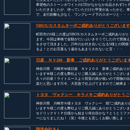
希望色のストーンホワイトのLTDがなかなか出品されず2ヶ
いただきましたが、待っていただけた甲斐があったかと。車
で、走行距離も少なく、ワングレード下のスポーツと・・・
NBOX/カスタムターボご成約ありがとうございま
町田市のS様この度はNBOX/カスタムターボご成約ありが
ます。今回は車検で金額がだいぶいきそうでしたので買換え
をさせて頂きました。25年のお付き合いになるS様との関係
るよ！とのお言葉もう遠出もあまりされないと言・・・
日産 ＮＶ200 新車 ご成約ありがとうございま
神奈川県 川崎市Ｗ様日産 ＮＶ２００ 新車ご成約ありが
いますＷ様この度も弊社よりご購入誠にありがとうございま
久々の日産！ライトエースより荷室の床が低いので荷物の出
楽だと思います只今、大至急で仕上げてますのでご納車ま・
トヨタ ヴォクシー キラメキご成約ありがとうご
神奈川県 川崎市Ｎ様トヨタ ヴォクシー 煌?ご成約あり
いますＮ様この度も弊社よりご購入誠にありがとうございま
セドリックＶＩＰ仕様から始まり何台目かな？とうとうファ
ーになりましたね！（笑）今後とも宜しくお願い致しま・・
陸送会社さん