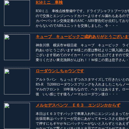
R50ミニ 車検
R50ミニ 車検点検整備中です。ドライブシャフトブーツが
ので交換とエンジンヘッドカバーよりオイル漏れもあるので
カバーパッキン交換定番のASC・ABS警告灯が点灯してお
からないのでABSユニットを交換しました。今・・・
キューブ キュービックご成約ありがとうございま
神奈川県 横浜市Ｗ様日産 キューブ キュービック ライ
約あいがとうございますＷ様この度は弊社よりご購入誠にあ
ございます初めてのマイカー！バッチリ仕上げてますので安
乗りください東北漁師がんばれ！！Ｗ様この度は息子さん・
ローダウンしちゃウンです
アルトラパン ちょっとずつカスタマイズして行きたいとの
RS-R Ti2000ローダウンスプリングを入れましたこちらノ
マルのフロント 10年落ちなので、ヘタリはあります。ロ
後 いい感じです後ろノーマルローダウン後ロ・・・
メルセデスベンツ Ｅ６３ エンジンかからず
本日はＥ６３ですバックで車庫入れ中にエンジン止まってか
出張現車はバッテリーが完全にあがってキーレスさえ効かず
で押すにもギヤがＮにバッテリーがないと入らずとりあえず
ーケーブルで繋ぐとバチバチと火花でてケーブルがアチチ・