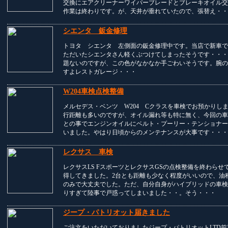
交換にエアクリーナーワイパーブレードとブレーキオイル交
作業は終わりです。が、天井が垂れていたので、張替え・・
シエンタ 鈑金修理
トヨタ シエンタ 左側面の鈑金修理中です。当店で新車で
ただいたシエンタさん軽くぶつけてしまったそうです・・・
題ないのですが、この色がなかなか手ごわいそうです。腕の
すよレストガレージ・・・
W204車検点検整備
メルセデス・ベンツ W204 Cクラスを車検でお預かりし
行距離も多いのですが、オイル漏れ等も特に無く、今回の車
との事でエンジンオイルにベルト・プーリー・テンショナー
いました。やはり日頃からのメンテナンスが大事です・・・
レクサス 車検
レクサスLS FスポーツとレクサスGSの点検整備を終わらせ
得してきました。2台とも距離も少なく程度がいいので、油
のみで大丈夫でした。ただ、自分自身がハイブリッドの車検
りすぎて陸事で戸惑ってしまいました・・。そう・・・
ジープ・パトリオット届きました
ご注文をいただいておりましたジープ・パトリオットLTD前