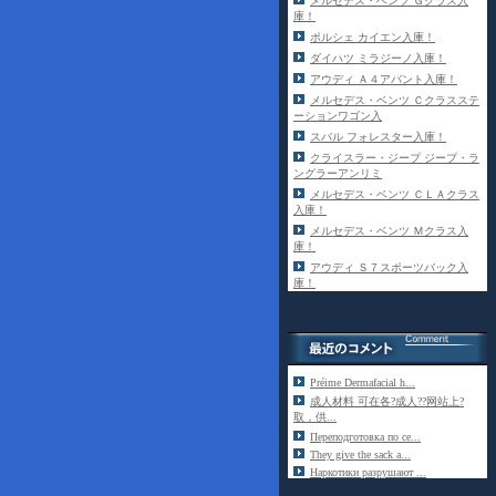
メルセデス・ベンツ Ｇクラス入
庫！
ポルシェ カイエン入庫！
ダイハツ ミラジーノ入庫！
アウディ Ａ４アバント入庫！
メルセデス・ベンツ Ｃクラスステ
ーションワゴン入
スバル フォレスター入庫！
クライスラー・ジープ ジープ・ラ
ングラーアンリミ
メルセデス・ベンツ ＣＬＡクラス
入庫！
メルセデス・ベンツ Ｍクラス入
庫！
アウディ Ｓ７スポーツバック入
庫！
Préime Dermafacial h...
成人材料 可在各?成人??网站上?
取，供...
Переподготовка по се...
They give the sack a...
Наркотики разрушают ...