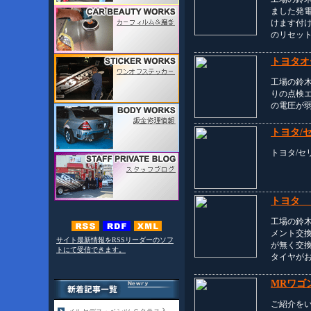
ました発
けます付
のリセッ
トヨタオ
工場の鈴
りの点検
の電圧が
トヨタ/
トヨタ/セ
トヨタ 
工場の鈴
メント交
サイト最新情報をRSSリーダーのソフ
が無く交
トにて受信できます。
タイヤが
MRワゴ
ご紹介を