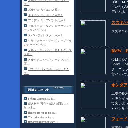
メルセデス・ベンツ Ｇクラス入
ズキ Ｍ
庫！
ていたら
ポルシェ カイエン入庫！
行かれる
ダイハツ ミラジーノ入庫！
アウディ Ａ４アバント入庫！
スズキ/パ
メルセデス・ベンツ Ｃクラスステ
ーションワゴン入
スズキ/パ
スバル フォレスター入庫！
クライスラー・ジープ ジープ・ラ
ングラーアンリミ
メルセデス・ベンツ ＣＬＡクラス
BMW 
入庫！
今日は朝
メルセデス・ベンツ Ｍクラス入
庫！
BMW E
ク ゴリ
アウディ Ｓ７スポーツバック入
庫！
付いてい
ホンダア
工場の鈴
ッキンか
Préime Dermafacial h...
て臭いよ
成人材料 可在各?成人??网站上?
すパッキ
取，供...
Переподготовка по се...
They give the sack a...
フォード
Наркотики разрушают ...
東京都 