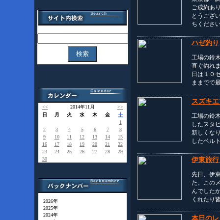
ご成約あ
とうござ
ちくださ
ハゼ釣り
工場の鈴
直ぐ釣れ
日は１０
ままでで
スズキエ
<<
2014年11月
>>
日
月
火
水
木
金
土
工場の鈴
1
したスタ
2
3
4
5
6
7
8
新しくな
9
10
11
12
13
14
15
したベル
16
17
18
19
20
21
22
23
24
25
26
27
28
29
伊東旅行
30
先日、伊
た。この
んでした
くれたり
2026年
2025年
2024年
本日のレ