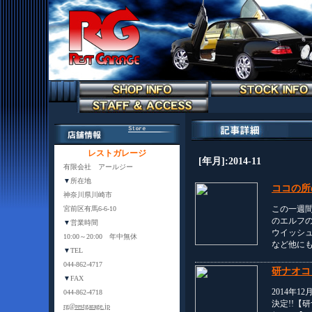
レストガレージ
[年月]:2014-11
有限会社 アールジー
▼
所在地
ココの所
神奈川県川崎市
この一週
宮前区有馬6-6-10
のエルフの
▼
営業時間
ウイッシュ
10:00～20:00 年中無休
など他に
▼
TEL
044-862-4717
研ナオコ 
▼
FAX
2014年
044-862-4718
決定!!【研
rg@restgarage.jp