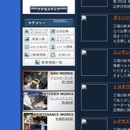
祭 201
記井沙也
ダイハツ
工場の鈴
なりお乗
温まって
も交換し
ニッサン
工場の鈴
換後ベル
ただきま
きました
トヨタヴ
工場の鈴
であと少
ローター
定期的に
レクサス
工場の鈴