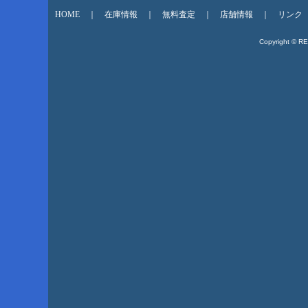
HOME
｜
在庫情報
｜
無料査定
｜
店舗情報
｜
リンク
Copyright © R