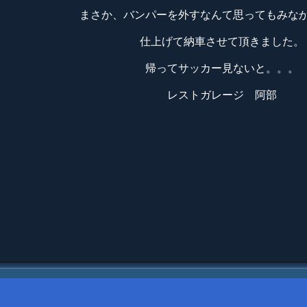
まさか、バンパーを外すなんて思ってもみな
仕上げて納車させて頂きました。
帰ってサッカー見ないと。。。
レストガレージ 阿部
査定
｜
店舗情報
｜
リンク
｜
RGワークス
｜
キャンペーン
｜
特定