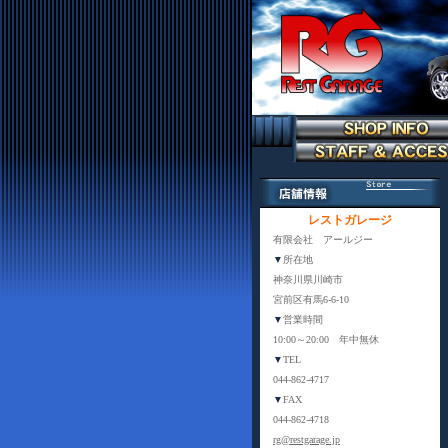
レストガレージ
有限会社 アールジー
▼
所在地
神奈川県川崎市
宮前区有馬6-6-10
▼
営業時間
10:00～20:00 年中無休
▼
TEL
044-862-4717
▼
FAX
044-862-4718
rg@restgarage.jp