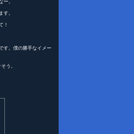
なー。
ます。
て！
です。僕の勝手なイメー
ケそう。