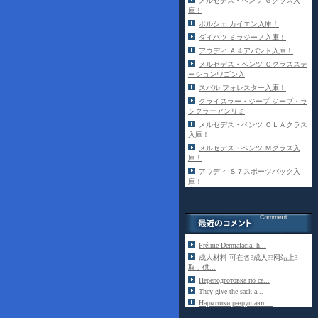
メルセデス・ベンツ Ｇクラス入
庫！
ポルシェ カイエン入庫！
ダイハツ ミラジーノ入庫！
アウディ Ａ４アバント入庫！
メルセデス・ベンツ Ｃクラスステ
ーションワゴン入
スバル フォレスター入庫！
クライスラー・ジープ ジープ・ラ
ングラーアンリミ
メルセデス・ベンツ ＣＬＡクラス
入庫！
メルセデス・ベンツ Ｍクラス入
庫！
アウディ Ｓ７スポーツバック入
庫！
Préime Dermafacial h...
成人材料 可在各?成人??网站上?
取，供...
Переподготовка по се...
They give the sack a...
Наркотики разрушают ...