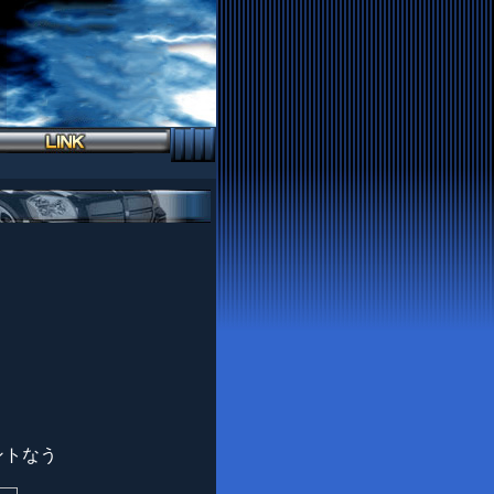
。
ントなう