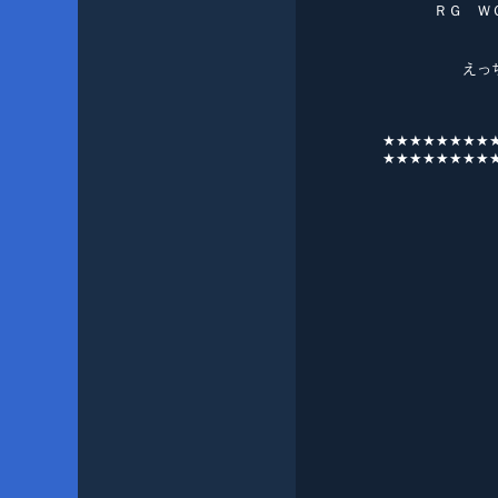
ＲＧ Ｗ
えっ
★★★★★★★★
★★★★★★★★