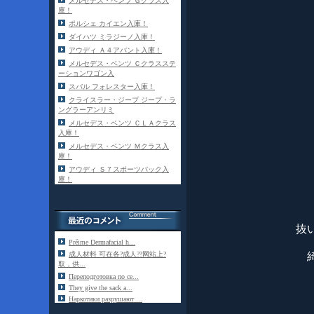
メルセデス・ベンツ Ｇクラス入
庫！
ポルシェ カイエン入庫！
ダイハツ ミラジーノ入庫！
アウディ Ａ４アバント入庫！
メルセデス・ベンツ Ｃクラスステ
ーションワゴン入
スバル フォレスター入庫！
クライスラー・ジープ ジープ・ラ
ングラーアンリミ
メルセデス・ベンツ ＣＬＡクラス
入庫！
メルセデス・ベンツ Ｍクラス入
庫！
アウディ Ｓ７スポーツバック入
庫！
抜
Préime Dermafacial h...
成人材料 可在各?成人??网站上?
取，供...
Переподготовка по се...
They give the sack a...
Наркотики разрушают ...