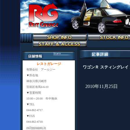
レストガレージ
ワゴンＲ スティングレイ 
有限会社 アールジー
▼
所在地
神奈川県川崎市
2010年11月25日
宮前区有馬6-6-10
▼
営業時間
10:00～20:00 年中無休
▼
TEL
044-862-4717
▼
FAX
044-862-4718
rg@restgarage.jp