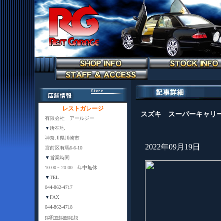
レストガレージ
スズキ スーパーキャリー
有限会社 アールジー
▼
所在地
神奈川県川崎市
2022年09月19日
宮前区有馬6-6-10
▼
営業時間
10:00～20:00 年中無休
▼
TEL
044-862-4717
▼
FAX
044-862-4718
rg@restgarage.jp