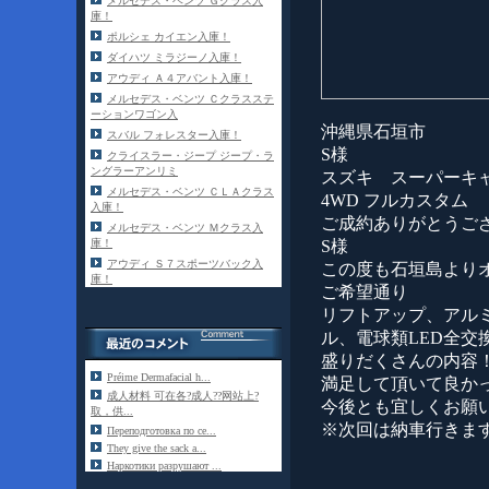
メルセデス・ベンツ Ｇクラス入
庫！
ポルシェ カイエン入庫！
ダイハツ ミラジーノ入庫！
アウディ Ａ４アバント入庫！
メルセデス・ベンツ Ｃクラスステ
ーションワゴン入
沖縄県石垣市
スバル フォレスター入庫！
S様
クライスラー・ジープ ジープ・ラ
ングラーアンリミ
スズキ スーパーキ
メルセデス・ベンツ ＣＬＡクラス
4WD フルカスタム
入庫！
ご成約ありがとうご
メルセデス・ベンツ Ｍクラス入
S様
庫！
アウディ Ｓ７スポーツバック入
この度も石垣島より
庫！
ご希望通り
リフトアップ、アル
ル、電球類LED全交
盛りだくさんの内容
Préime Dermafacial h...
満足して頂いて良か
成人材料 可在各?成人??网站上?
今後とも宜しくお願
取，供...
※次回は納車行きま
Переподготовка по се...
They give the sack a...
Наркотики разрушают ...