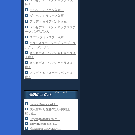
メルセデス・ベンツ Ｇクラス入
庫！
ポルシェ カイエン入庫！
ダイハツ ミラジーノ入庫！
アウディ Ａ４アバント入庫！
メルセデス・ベンツ Ｃクラスステ
ーションワゴン入
スバル フォレスター入庫！
クライスラー・ジープ ジープ・ラ
ングラーアンリミ
メルセデス・ベンツ ＣＬＡクラス
入庫！
メルセデス・ベンツ Ｍクラス入
庫！
アウディ Ｓ７スポーツバック入
庫！
Préime Dermafacial h...
成人材料 可在各?成人??网站上?
取，供...
Переподготовка по се...
They give the sack a...
Наркотики разрушают ...