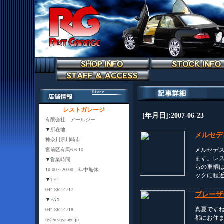
レストガレージ
[年月日]:2007-06-23
有限会社 アールジー
▼
所在地
メルセデス
神奈川県川崎市
メルセデス
宮前区有馬6-6-10
ます。レ
▼
営業時間
らの車輌は
10:00～20:00 年中無休
ックに程
▼
TEL
044-862-4717
ブレーザ
▼
FAX
真夏です
044-862-4718
都にお住
rg@restgarage.jp