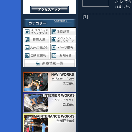
た!!とて
れました
[1]