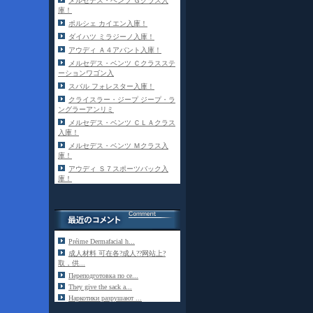
メルセデス・ベンツ Ｇクラス入
庫！
ポルシェ カイエン入庫！
ダイハツ ミラジーノ入庫！
アウディ Ａ４アバント入庫！
メルセデス・ベンツ Ｃクラスステ
ーションワゴン入
スバル フォレスター入庫！
クライスラー・ジープ ジープ・ラ
ングラーアンリミ
メルセデス・ベンツ ＣＬＡクラス
入庫！
メルセデス・ベンツ Ｍクラス入
庫！
アウディ Ｓ７スポーツバック入
庫！
Préime Dermafacial h...
成人材料 可在各?成人??网站上?
取，供...
Переподготовка по се...
They give the sack a...
Наркотики разрушают ...