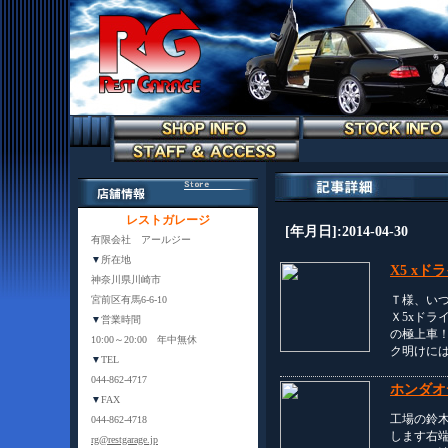
レストガレージ
[年月日]:2014-04-30
有限会社 アールジー
▼
所在地
X5 xド
神奈川県川崎市
Ｔ様、い
宮前区有馬6-6-10
Ｘ5xドラ
▼
営業時間
の極上車
10:00～20:00 年中無休
ク明けに
▼
TEL
044-862-4717
ホンダオ
▼
FAX
工場の鈴
044-862-4718
します右
rg@restgarage.jp