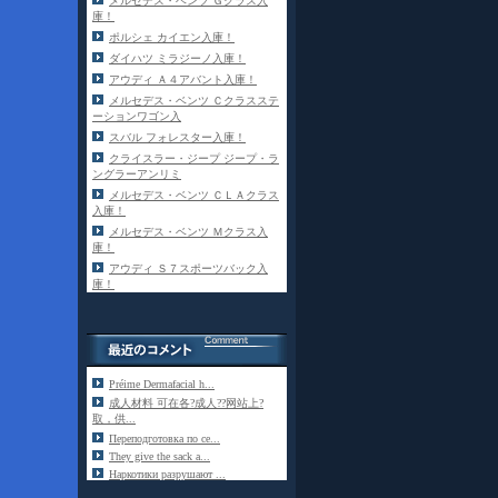
メルセデス・ベンツ Ｇクラス入
庫！
ポルシェ カイエン入庫！
ダイハツ ミラジーノ入庫！
アウディ Ａ４アバント入庫！
メルセデス・ベンツ Ｃクラスステ
ーションワゴン入
スバル フォレスター入庫！
クライスラー・ジープ ジープ・ラ
ングラーアンリミ
メルセデス・ベンツ ＣＬＡクラス
入庫！
メルセデス・ベンツ Ｍクラス入
庫！
アウディ Ｓ７スポーツバック入
庫！
Préime Dermafacial h...
成人材料 可在各?成人??网站上?
取，供...
Переподготовка по се...
They give the sack a...
Наркотики разрушают ...