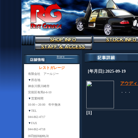
レストガレージ
[年月日]:2025-09-19
有限会社 アールジー
▼
所在地
アウディ
神奈川県川崎市
・・・
宮前区有馬6-6-10
▼
営業時間
10:00～20:00 年中無休
▼
TEL
[1]
044-862-4717
▼
FAX
044-862-4718
rg@restgarage.jp