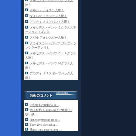
メルセデス・ベンツ Ｇクラス入
庫！
ポルシェ カイエン入庫！
ダイハツ ミラジーノ入庫！
アウディ Ａ４アバント入庫！
メルセデス・ベンツ Ｃクラスステ
ーションワゴン入
スバル フォレスター入庫！
クライスラー・ジープ ジープ・ラ
ングラーアンリミ
メルセデス・ベンツ ＣＬＡクラス
入庫！
メルセデス・ベンツ Ｍクラス入
庫！
アウディ Ｓ７スポーツバック入
庫！
Préime Dermafacial h...
成人材料 可在各?成人??网站上?
取，供...
Переподготовка по се...
They give the sack a...
Наркотики разрушают ...