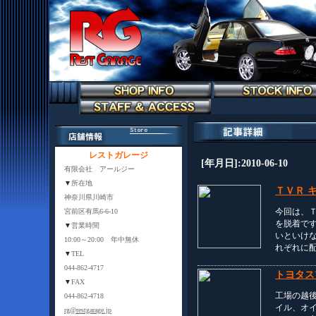
レストガレージ
[年月日]:2010-06-10
有限会社 アールジー
▼
所在地
ＴＶＲ 
神奈川県川崎市
今回は、
宮前区有馬6-6-10
を脱着で
▼
営業時間
いといけ
10:00～20:00 年中無休
れぞれに
▼
TEL
044-862-4717
トヨタス
▼
FAX
工場の越
044-862-4718
イル、オ
rg@restgarage.jp