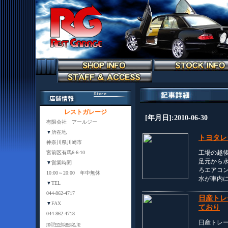
レストガレージ
[年月日]:2010-06-30
有限会社 アールジー
▼
所在地
トヨタレ
神奈川県川崎市
工場の越
宮前区有馬6-6-10
足元から
▼
営業時間
ろエアコ
10:00～20:00 年中無休
水が車内
▼
TEL
044-862-4717
日産トレ
▼
FAX
ており
044-862-4718
日産トレ
rg@restgarage.jp